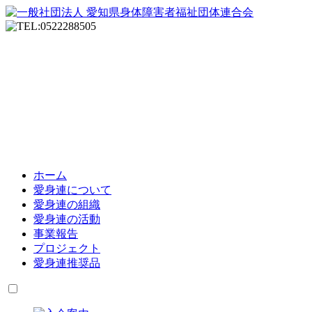
ホーム
愛身連について
愛身連の組織
愛身連の活動
事業報告
プロジェクト
愛身連推奨品