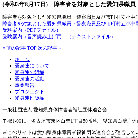
(令和3年8月17日) 障害者を対象とした愛知県
障害者を対象とした愛知県職員・警察職員及び市町村立小中
障害者を対象とした愛知県職員・警察職員及び市町村立小中
受験案内（PDFファイル）
受験案内（音声読み上げ用）（テキストファイル）
« 前の記事
TOP
次の記事 »
ホーム
愛身連について
愛身連の組織
愛身連の活動
事業報告
プロジェクト
愛身連推奨品
一般社団法人 愛知県身体障害者福祉団体連合会
〒461-0011 名古屋市東区白壁1丁目50番地 愛知県白壁庁舎内 電
※このサイトは愛知県身体障害者福祉団体連合会が運営して