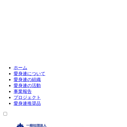
ホーム
愛身連について
愛身連の組織
愛身連の活動
事業報告
プロジェクト
愛身連推奨品