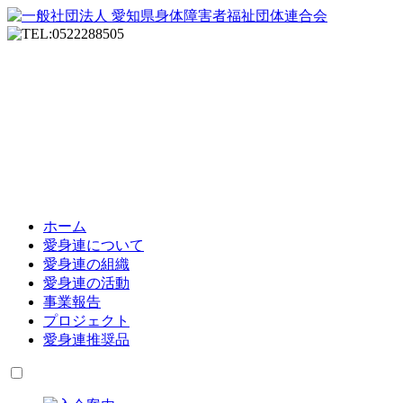
ホーム
愛身連について
愛身連の組織
愛身連の活動
事業報告
プロジェクト
愛身連推奨品