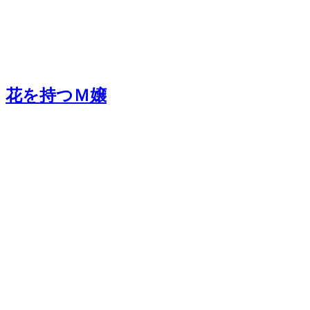
花を持つＭ嬢