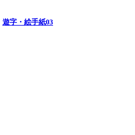
遊字・絵手紙03