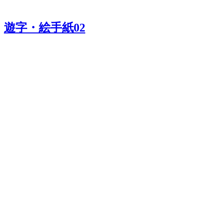
遊字・絵手紙02