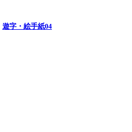
遊字・絵手紙04