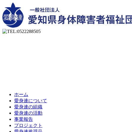
ホーム
愛身連について
愛身連の組織
愛身連の活動
事業報告
プロジェクト
愛身連推奨品