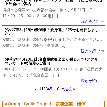
(令和7年8月18日)ドキュメンタリー映画「うたこちゃん」
上映会のご案内
清須市心身障がい児者福祉協会主催で、9月21日（日）
13：00～15：00（12：00開 […]
続きを読む
(令和7年5月15日)機関紙「愛身連」228号を発行しまし
た。
機関紙「愛身連」228号を発行しました。ご高覧ください。
機関紙「愛身連」228号・機関紙 […]
続きを読む
(令和7年4月28日)北名古屋吹奏楽団が贈る♪バリアフリー
コンサートin清須のご案内
6月15日（日）、10：00開演（終了11：00）春日公民館大
ホールにおいて「北名古屋市 […]
続きを読む
1 / 11
1
2
3
4
5
...
10
...
»
最後 »
Orange Smile Project 参加企業・団体