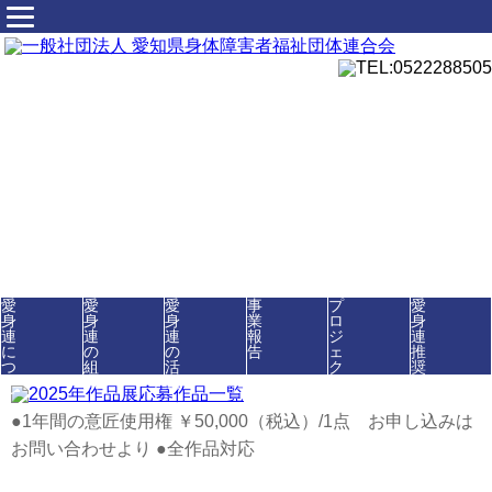
愛
愛
愛
事
プ
愛
身
身
身
業
ロ
身
連
連
連
報
ジ
連
に
の
の
告
ェ
推
つ
組
活
ク
奨
い
織
動
ト
品
て
●1年間の意匠使用権 ￥50,000（税込）/1点 お申し込みは
お問い合わせより
●全作品対応